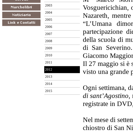
Vosguericichian, o
2003
2004
Nazareth, mentre 
2005
“L’Umana dimor
2006
partecipazione d
2007
della scuola di 
2008
di San Severino.
2009
Giacomo Maggior
2010
Il 27 maggio si è 
2011
visto una grande p
2012
2013
2014
Ogni settimana, d
2015
di sant’Agostino
,
registrate in DVD
Nel mese di sett
chiostro di San Ni