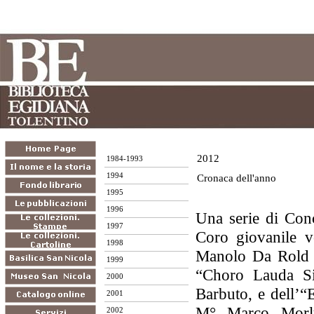
2012
1984-1993
1994
Cronaca dell'anno
1995
1996
Una serie di Conce
1997
Coro giovanile v
1998
Manolo Da Rold e
1999
“Choro Lauda Si
2000
Barbuto, e dell’“
2001
M° Marco Morlu
2002