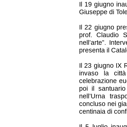
Il 19 giugno in
Giuseppe di Tole
Il 22 giugno pre
prof. Claudio S
nell’arte”. Inte
presenta il Cata
Il 23 giugno IX
invaso la citt
celebrazione euc
poi il santuari
nell’Urna trasp
concluso nei giar
centinaia di confr
Il 5 luglio ina