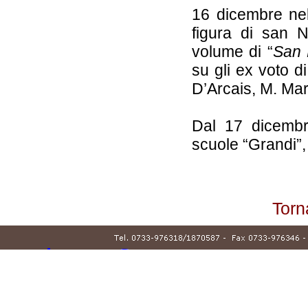
16 dicembre nel
figura di san 
volume di “
San N
su gli ex voto d
D’Arcais, M. Maru
Dal 17 dicembre
scuole “Grandi”,
Torn