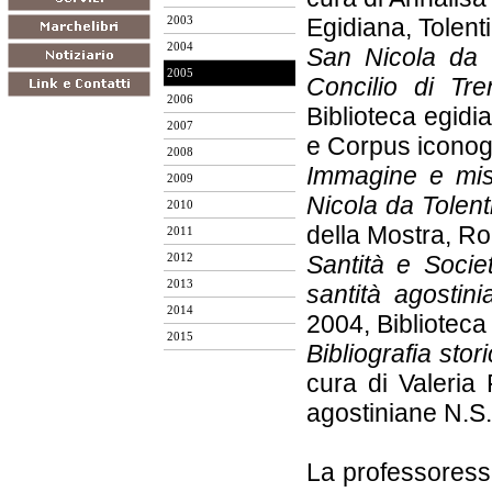
Egidiana, Tolent
2003
2004
San Nicola da T
2005
Concilio di Tre
2006
Biblioteca egidi
2007
e Corpus iconogr
2008
Immagine e miste
2009
Nicola da Tolenti
2010
della Mostra, R
2011
Santità e Socie
2012
2013
santità agostin
2014
2004, Biblioteca 
2015
Bibliografia stor
cura di Valeria
agostiniane N.S.
La professoressa 