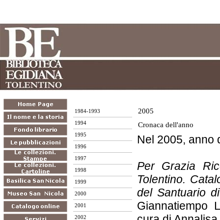
2005
1984-1993
1994
Cronaca dell'anno
1995
Nel 2005, anno d
1996
1997
Per Grazia Ric
1998
Tolentino. Catal
1999
del Santuario d
2000
Giannatiempo L
2001
cura di Annalisa
2002