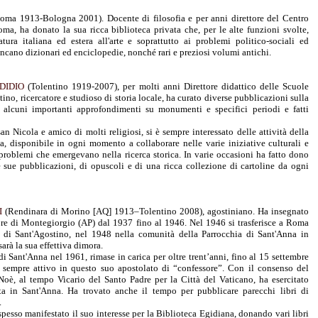
ma 1913-Bologna 2001). Docente di filosofia e per anni direttore del Centro
ma, ha donato la sua ricca biblioteca privata che, per le alte funzioni svolte,
atura italiana ed estera all'arte e soprattutto ai problemi politico-sociali ed
cano dizionari ed enciclopedie, nonché rari e preziosi volumi antichi.
DIDIO
(Tolentino 1919-2007), per molti anni Direttore didattico delle Scuole
ino, ricercatore e studioso di storia locale, ha curato diverse pubblicazioni sulla
d alcuni importanti approfondimenti su monumenti e specifici periodi e fatti
n Nicola e amico di molti religiosi, si è sempre interessato delle attività della
a, disponibile in ogni momento a collaborare nelle varie iniziative culturali e
problemi che emergevano nella ricerca storica. In varie occasioni ha fatto dono
e sue pubblicazioni, di opuscoli e di una ricca collezione di cartoline da ogni
I
(Rendinara di Morino [AQ] 1913–Tolentino 2008), agostiniano. Ha insegnato
re di Montegiorgio (AP) dal 1937 fino al 1946. Nel 1946 si trasferisce a Roma
 di Sant'Agostino, nel 1948 nella comunità della Parrocchia di Sant'Anna in
arà la sua effettiva dimora.
 Sant'Anna nel 1961, rimase in carica per oltre trent’anni, fino al 15 settembre
 sempre attivo in questo suo apostolato di “confessore”. Con il consenso del
 Noè, al tempo Vicario del Santo Padre per la Città del Vaticano, ha esercitato
ista in Sant'Anna. Ha trovato anche il tempo per pubblicare parecchi libri di
.
pesso manifestato il suo interesse per la Biblioteca Egidiana, donando vari libri