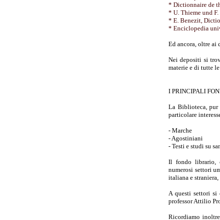
* Dictionnaire de th
* U. Thieme und F.
* E. Benezit, Dictio
* Enciclopedia univ
Ed ancora, oltre ai 
Nei depositi si tr
materie e di tutte l
I PRINCIPALI FON
La Biblioteca, pur 
particolare interesse
- Marche
- Agostiniani
- Testi e studi su s
Il fondo librario
numerosi settori uma
italiana e straniera
A questi settori si
professor Attilio P
Ricordiamo inoltre