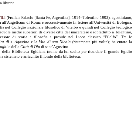
a libreria.
ILI
(Froilan Palacio [Santa Fe, Argentina], 1914–Tolentino 1992), agostiniano,
ia all'Angelicum di Roma e successivamente in lettere all'Università di Bologna,
fia nel Collegio nazionale filosofico di Viterbo e quindi nel Collegio teologico
 scuole medie superiori di diverse città del maceratese e soprattutto a Tolentino,
fessore di storia e filosofia e preside nel Liceo classico “Filelfo”. Tra le
ita di s. Agostino
e la
Vita di san Nicola
(ristampata più volte); ha curato la
loghi
e della
Città di Dio
di sant’Agostino.
o della Biblioteca Egidiana (nome da lui scelto per ricordare il grande Egidio
a sistemato e arricchito il fondo della biblioteca.