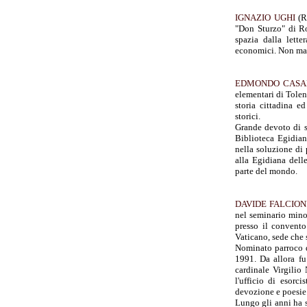
IGNAZIO UGHI
(Ro
"Don Sturzo" di Ro
spazia dalla letter
economici. Non man
EDMONDO CASA
elementari di Tolent
storia cittadina e
storici.
Grande devoto di sa
Biblioteca Egidian
nella soluzione di 
alla Egidiana dell
parte del mondo.
DAVIDE FALCION
nel seminario mino
presso il convento
Vaticano, sede che s
Nominato parroco di
1991. Da allora fu
cardinale Virgilio
l'ufficio di esorc
devozione e poesie
Lungo gli anni ha s