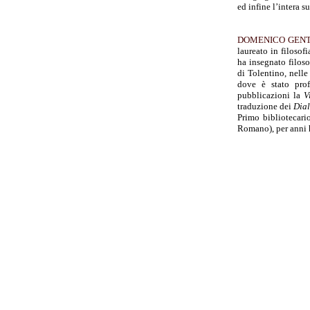
ed infine l’intera su
DOMENICO GENT
laureato in filosof
ha insegnato filoso
di Tolentino, nelle
dove è stato
pro
pubblicazioni la
V
traduzione dei
Dia
Primo bibliotecari
Romano), per anni h