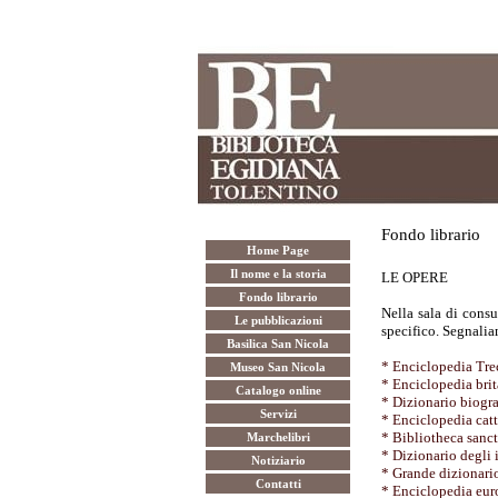
Fondo librario
Home Page
Il nome e la storia
LE OPERE
Fondo librario
Nella sala di consu
Le pubblicazioni
specifico. Segnali
Basilica San Nicola
* Enciclopedia Tre
Museo San Nicola
* Enciclopedia bri
Catalogo online
* Dizionario biogra
Servizi
* Enciclopedia catt
* Bibliotheca sanc
Marchelibri
* Dizionario degli i
Notiziario
* Grande dizionari
Contatti
* Enciclopedia eur