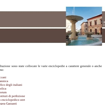
ltazione sono state collocate le varie enciclopedie a carattere generale o anche
amo:
ccani
tannica
fico degli italiani
olica
torum
stituti di perfezione
o enciclopedico utet
opea Garzanti