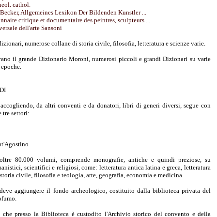
eol. cathol.
 Becker, Allgemeines Lexikon Der Bildenden Kunstler ...
nnaire critique et documentaire des peintres, sculpteurs ...
ersale dell'arte Sansoni
dizionari, numerose collane di storia civile, filosofia, letteratura e scienze varie.
ovano il grande Dizionario Moroni, numerosi piccoli e grandi Dizionari su varie
e epoche.
DI
accogliendo, da altri conventi e da donatori, libri di generi diversi, segue con
 tre settori:
ant'Agostino
, oltre 80.000 volumi, comprende monografie, antiche e quindi preziose, su
nistici, scientifici e religiosi, come: letteratura antica latina e greca, letteratura
, storia civile, filosofia e teologia, arte, geografia, economia e medicina.
 deve aggiungere il fondo archeologico, costituito dalla biblioteca privata del
rofumo.
 che presso la Biblioteca è custodito l'Archivio storico del convento e della