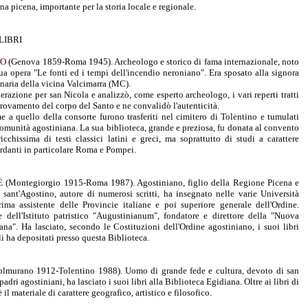
na picena, importante per la storia locale e regionale.
LIBRI
MO
(Genova 1859-Roma 1945). Archeologo e storico di fama internazionale, noto
sua opera "Le fonti ed i tempi dell'incendio neroniano". Era sposato alla signora
naria della vicina Valcimarra (MC).
razione per san Nicola e analizzò, come esperto archeologo, i vari reperti tratti
itrovamento del corpo del Santo e ne convalidò l'autenticità.
e a quello della consorte furono trasferiti nel cimitero di Tolentino e tumulati
omunità agostiniana. La sua biblioteca, grande e preziosa, fu donata al convento
cchissima di testi classici latini e greci, ma soprattutto di studi a carattere
rdanti in particolare Roma e Pompei.
PÈ
(Montegiorgio 1915-Roma 1987). Agostiniano, figlio della Regione Picena e
 sant'Agostino, autore di numerosi scritti, ha insegnato nelle varie Università
ima assistente delle Provincie italiane e poi superiore generale dell'Ordine.
e dell'Istituto patristico "Augustinianum", fondatore e direttore della "Nuova
ana". Ha lasciato, secondo le Costituzioni dell'Ordine agostiniano, i suoi libri
li ha depositati presso questa Biblioteca.
lmurano 1912-Tolentino 1988). Uomo di grande fede e cultura, devoto di san
adri agostiniani, ha lasciato i suoi libri alla Biblioteca Egidiana. Oltre ai libri di
 il materiale di carattere geografico, artistico e filosofico.