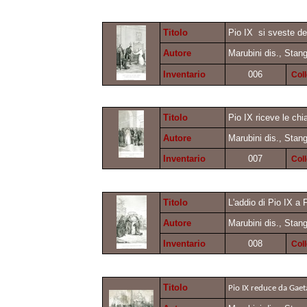
Titolo
Pio IX si sveste de'
Autore
Marubini dis., Stang
Inventario
006
Col
Titolo
Pio IX riceve le chi
Autore
Marubini dis., Stang
Inventario
007
Col
Titolo
L'addio di Pio IX a 
Autore
Marubini dis., Stang
Inventario
008
Col
Titolo
Pio IX reduce da Gaet