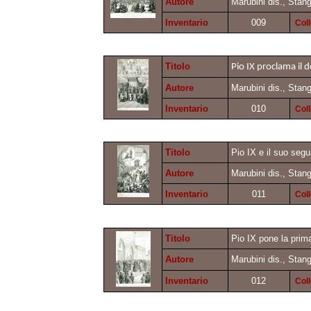
Autore
Marubini dis., Stang
Inventario
009
Col
Titolo
Pio IX proclama il
Autore
Marubini dis., Stang
Inventario
010
Col
Titolo
Pio IX e il suo segu
Autore
Marubini dis., Stang
Inventario
011
Col
Titolo
Pio IX pone la prima
Autore
Marubini dis., Stang
Inventario
012
Col