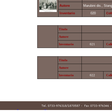
Autore
Marubini dis., Stang
Inventario
020
Col
Titolo
Autore
Inventario
021
Coll
Titolo
Autore
Inventario
022
Coll