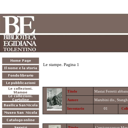
Le stampe. Pagina 1
Titolo
Mastai Ferretti abband
Autore
Marubini dis., Stanghi
Inventario
01
Coll
Titolo
L'arcivescocvo Mast