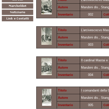
Autore
Marubini dis., Stang
Inventario
002
Col
Titolo
L'arcivescocvo Mast
Autore
Marubini dis., Stang
Inventario
003
Col
Titolo
Il cardinal Mastai 
Autore
Marubini dis., Stang
Inventario
004
Col
Titolo
I comandanti della G
Autore
Marubini dis., Stang
Inventario
005
Col