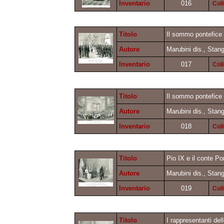
Inventario
016
Col
Titolo
Il sommo pontefice P
Autore
Marubini dis., Stang
Inventario
017
Col
Titolo
Il sommo pontefice 
Autore
Marubini dis., Stang
Inventario
018
Col
Titolo
Pio IX e il conte Pon
Autore
Marubini dis., Stang
Inventario
019
Col
Titolo
I rappresentanti del