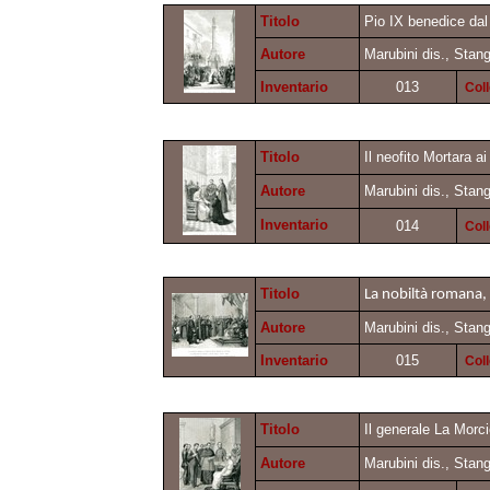
Titolo
Pio IX benedice dal
Autore
Marubini dis., Stang
Inventario
013
Col
Titolo
Il neofito Mortara a
Autore
Marubini dis., Stang
Inventario
014
Col
Titolo
La nobiltà romana, a
Autore
Marubini dis., Stang
Inventario
015
Col
Titolo
Il generale La Morci
Autore
Marubini dis., Stang